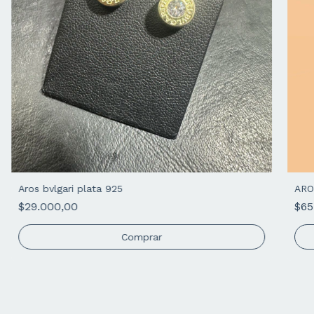
Aros bvlgari plata 925
ARO
$29.000,00
$65