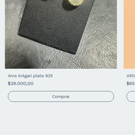
Aros bvlgari plata 925
ARO
$29.000,00
$65